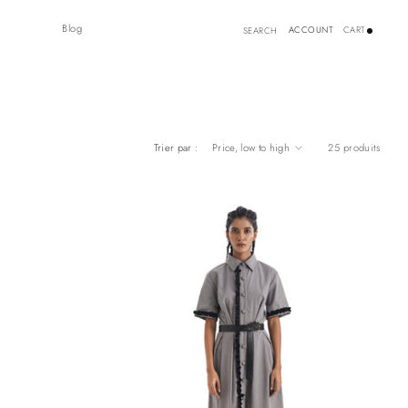
Blog
Connexion
ACCOUNT
CART
SEARCH
Trier par :
25 produits