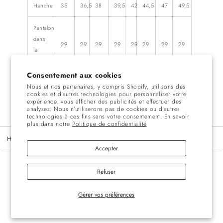
Hanche
35
36,5
38
39,5
42
44,5
47
49,5
Pantalon
dans
29
29
29
29
29
29
29
29
la
couture
Consentement aux cookies
Longueur
Nous et nos partenaires, y compris Shopify, utilisons des
cookies et d’autres technologies pour personnaliser votre
du
40
40
40
40
40
40
40
40
expérience, vous afficher des publicités et effectuer des
pantalon
analyses. Nous n’utiliserons pas de cookies ou d’autres
technologies à ces fins sans votre consentement. En savoir
plus dans notre
Politique de confidentialité
Home
Tableau des tailles
Accepter
Refuser
Bulletin
Gérer vos préférences
E-mail