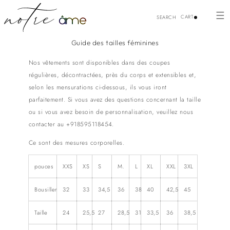
et
passer
CART
SEARCH
au
contenu
Guide des tailles féminines
Nos vêtements sont disponibles dans des coupes
régulières, décontractées, près du corps et extensibles et,
selon les mensurations ci-dessous, ils vous iront
parfaitement. Si vous avez des questions concernant la taille
ou si vous avez besoin de personnalisation, veuillez nous
contacter au +918595118454.
Ce sont des mesures corporelles.
pouces
XXS
XS
S
M.
L
XL
XXL
3XL
Bousiller
32
33
34,5
36
38
40
42,5
45
Taille
24
25,5
27
28,5
31
33,5
36
38,5