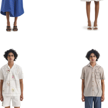
ures Les Facettes
Robe à volants Mon Chou Sourire
Prix
Rs. 16,786.00
P
habituel
INR