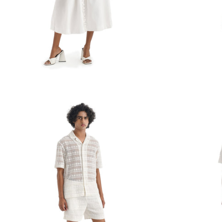
Robe midi Le Col Haut
Robe drapée à ray
Prix
Rs. 16,786.00
habituel
INR