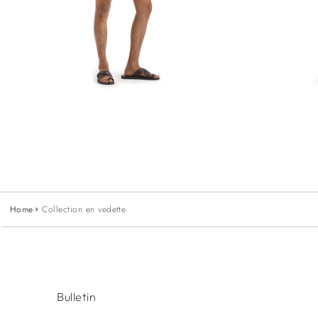
Les Arbres Palm Ensembles en coton
Prix
Rs. 20,986.00
blanc
Short blanc brodé
habituel
INR
Home
Collection en vedette
Bulletin