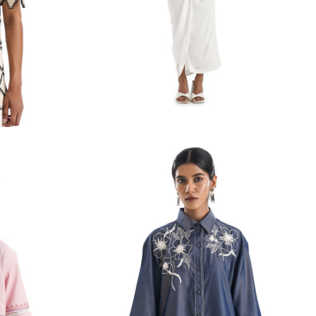
Mon Chou Cowl Co-ords
rix
Rs. 16,786.00
Prix
Rs. 16,786.00
habituel
INR
habituel
INR