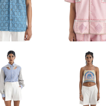
 coton bleu
La Moulure Resort Cotton Kantha
Prix
Rs. 19,586.00
P
Ensembles
habituel
INR