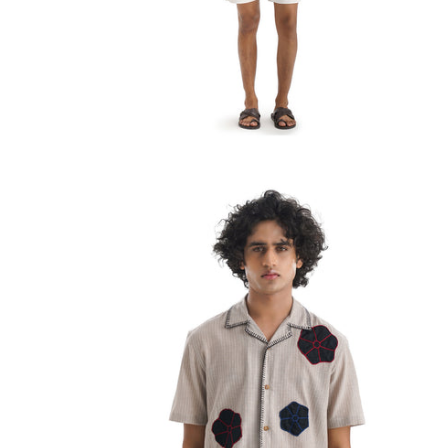
Chemise brodée à œillets Le Hublot
rix
Rs. 16,786.00
Prix
Rs. 13,986.00
Kantha
habituel
INR
habituel
INR