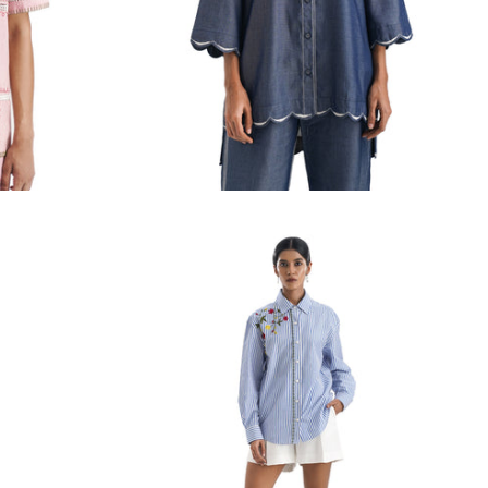
Le Pétoncle Tencel Denim Co-ords
rix
Rs. 15,386.00
Prix
Rs. 22,386.00
habituel
INR
habituel
INR