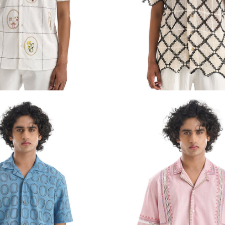
rodée Tableau Les
Chemise carrée au crochet Le
Prix
Rs. 19,586.00
P
Garcon Resort
habituel
INR