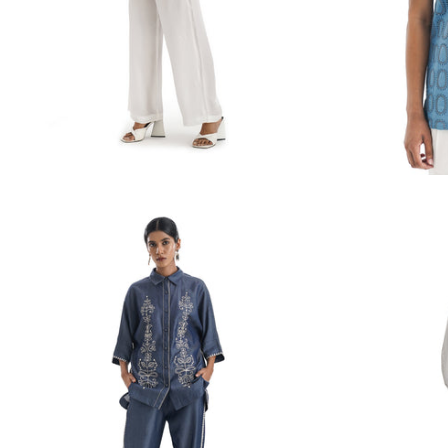
Le Jardin Vigne Co-ords
Chemise brodée en
Prix
Rs. 25,186.00
sarcelle Melnikov
habituel
INR