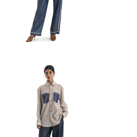
Le Fleuron Broderie Denim Co-ords
Prix
Rs. 22,386.00
Chemise à rayure
habituel
INR