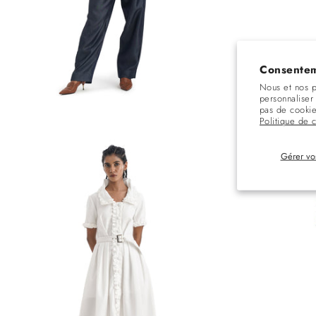
Consentem
Nous et nos p
personnaliser 
Chemise à poche en jean Le Faon
Pantalon Le Jean P
Prix
Rs. 9,786.00 INR
pas de cookie
habituel
Politique de c
Gérer vo